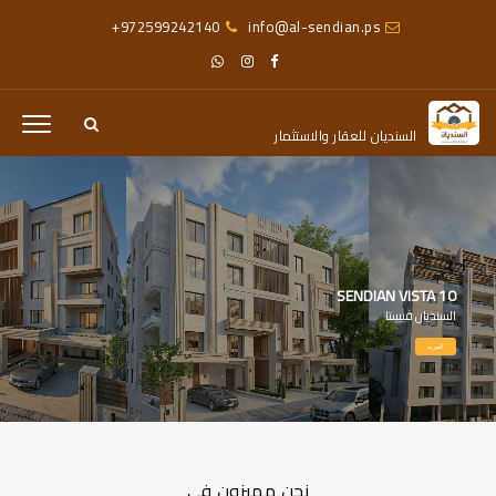
+972599242140
info
@
al-sendian
.
ps
السنديان للعقار والاستثمار
SENDIAN VISTA 10
السنديان ڤيستا
المزيد
نحن مميزون في