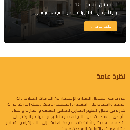
السنديان ڤيستا - 10
رام الله, حي الرادنة, بالقرب من المجمع الترويحي
قراءة المزيد
نظرة عامة
نحن شركة السنديان للعقار و الإستثمار من الشركات العقارية ذات
القيمة والشهرة على المستوى الفلسطيني, حيث تمتلك الشركة خبرات
كبيرة في مجال التطوير العقاري للمباني السكنية و التجارية و قطاع
الأراضي , إستطاعت من خلالها تقديم ما يليق بزبائنها عبر التركيز على
التصاميم الفاخرة والأبنية ذات الجودة العالية , إلى جانب إلتزامها بتسليم
مشاريعها في التواريخ المحددة مسبقا.